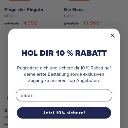
Pingu der Pinguin
Die Maus
Anbieter:
Anbieter:
MÜTZE
MÜTZE
Normaler
Verkaufspreis
4,99€
Normaler
Verkaufspreis
19,96€
24,95€
24,95€
Preis
Preis
HOL DIR 10 % RABATT
Registriere dich und sichere dir 10 % Rabatt auf
deine erste Bestellung sowie exklusiven
Zugang zu unseren Top-Angeboten.
Email
Sale
20%
Sale
20%
Der Elefant
Der kleine Maulwurf
Jetzt 10% sichern!
Anbieter:
Anbieter:
MÜTZE
MÜTZE
Normaler
Verkaufspreis
19,96€
Normaler
Verkaufspreis
19,96€
24,95€
24,95€