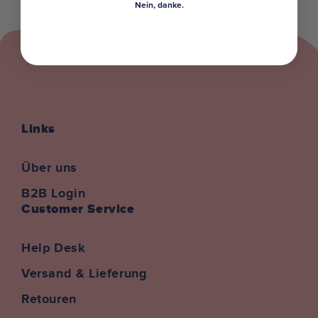
Nein, danke.
Preis
Preis
Links
Über uns
B2B Login
Customer Service
Help Desk
Versand & Lieferung
Retouren