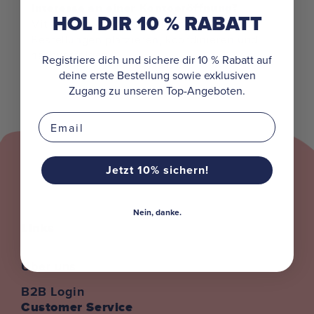
Interesse an einer Kontoeröffnung?
HOL DIR 10 % RABATT
Mit deinem koaa-Händlerkonto kannst du
Bestellungen platzieren, koordinieren und
nachverfolgen.
Registriere dich und sichere dir 10 % Rabatt auf
deine erste Bestellung sowie exklusiven
Beantrage dein Konto
Zugang zu unseren Top-Angeboten.
Email
Name
Jetzt 10% sichern!
E-Mail
*
Telefonnummer
Nein, danke.
Links
Company
Über uns
B2B Login
Website
Customer Service