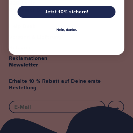
B2B Login
Customer Service
Jetzt 10% sichern!
Help Desk
Nein, danke.
Versand & Lieferung
Retouren
Reklamationen
Newsletter
Erhalte 10 % Rabatt auf Deine erste
Bestellung.
E-mail