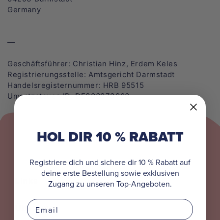
Die Biene Maja
Germany
Alle Bekleidung
Alle Kappen
Bobo Siebenschläfer
—
Peppa Pig
Geschäftsführer: Christian Hinz, Erdem Keles
Registrierungsstelle: Amtsgericht Darmstadt
Pippi Langstrumpf
Handelsregisternummer: HRB 95515
Umsatzsteuer-ID: DE306373906
Benjamin Blümchen
Mainzelmännchen
HOL DIR 10 % RABATT
Koaanies
Registriere dich und sichere dir 10 % Rabatt auf
deine erste Bestellung sowie exklusiven
Links
Zugang zu unseren Top-Angeboten.
Alle Kollektionen
Email
Über uns