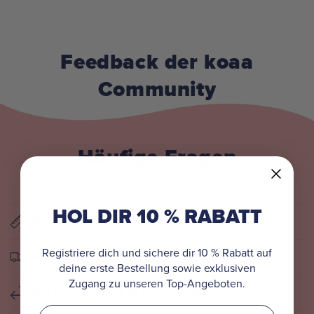
Feedback der koaa
Community
Häufige Fragen
HOL DIR 10 % RABATT
Wie finde ich die richtige Größe?
Registriere dich und sichere dir 10 % Rabatt auf
Wie wird meine Bestellung versendet?
deine erste Bestellung sowie exklusiven
Zugang zu unseren Top-Angeboten.
Wie kann ich eine Bestellung retournieren?
Email