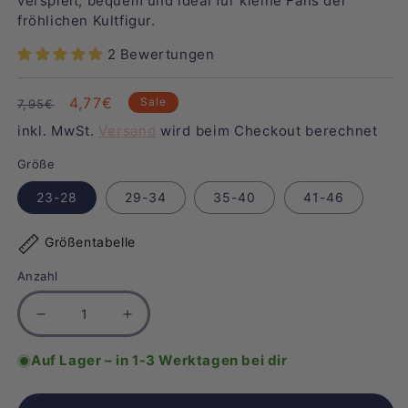
verspielt, bequem und ideal für kleine Fans der
fröhlichen Kultfigur.
2 Bewertungen
Normaler
Verkaufspreis
4,77€
Sale
7,95€
Preis
inkl. MwSt.
Versand
wird beim Checkout berechnet
Größe
23-28
29-34
35-40
41-46
Größentabelle
Anzahl
Verringere
Erhöhe
die
die
Auf Lager – in 1-3 Werktagen bei dir
Menge
Menge
für
für