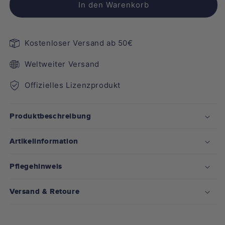
In den Warenkorb
Die
Die
Ente
Ente
All
All
Kostenloser Versand ab 50€
Over
Over
Weltweiter Versand
Offizielles Lizenzprodukt
Produktbeschreibung
Artikelinformation
Pflegehinweis
Versand & Retoure