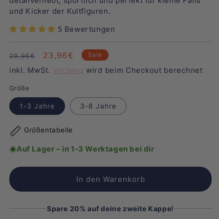
detailverliebt, sportlich und perfekt für kleine Fans
und Kicker der Kultfiguren.
5 Bewertungen
Normaler
Verkaufspreis
23,96€
Sale
29,95€
Preis
inkl. MwSt.
Versand
wird beim Checkout berechnet
Größe
1-3 Jahre
3-8 Jahre
Größentabelle
Auf Lager – in 1-3 Werktagen bei dir
In den Warenkorb
Spare 20% auf deine zweite Kappe!