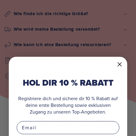
Wie finde ich die richtige Größe?
Wie wird meine Bestellung versendet?
Wie kann ich eine Bestellung retournieren?
Wie kann ich ein Produkt reklamieren?
Wie kann ich Kontakt aufnehmen?
HOL DIR 10 % RABATT
Registriere dich und sichere dir 10 % Rabatt auf
deine erste Bestellung sowie exklusiven
Zugang zu unseren Top-Angeboten.
Kundenbewertungen
Email