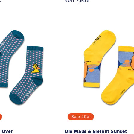
€
Normaler
Von 7,95€
Preis
Sale
40%
l Over
Die Maus & Elefant Sunset