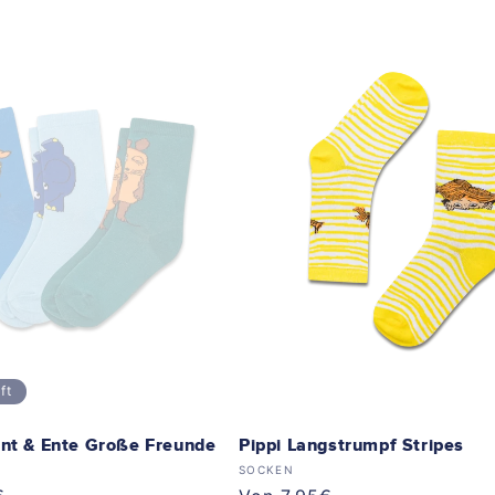
ft
ant & Ente Große Freunde
Pippi Langstrumpf Stripes
Anbieter:
SOCKEN