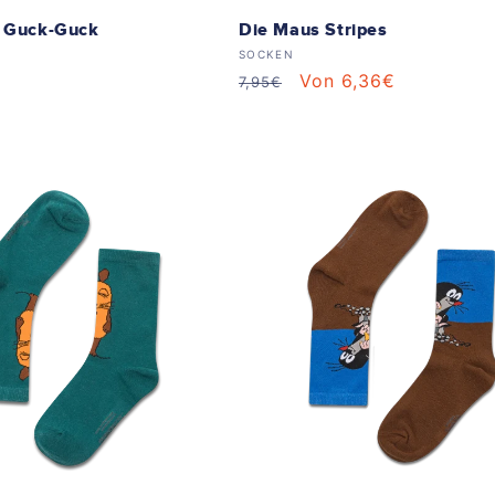
t Guck-Guck
Die Maus Stripes
Anbieter:
SOCKEN
Normaler
Verkaufspreis
Von 6,36€
7,95€
Preis