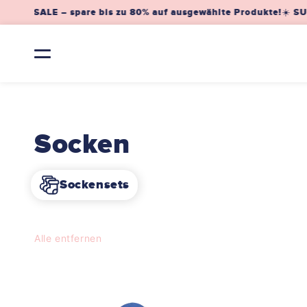
Direkt
MER SALE – spare bis zu 80% auf ausgewählte Produkte!
☀️ SUM
zum
Inhalt
K
Socken
a
Sockensets
t
Alle entfernen
e
g