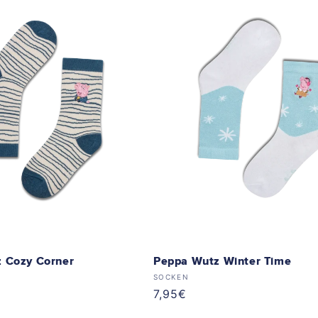
 Cozy Corner
Peppa Wutz Winter Time
Anbieter:
SOCKEN
Normaler
7,95€
Preis