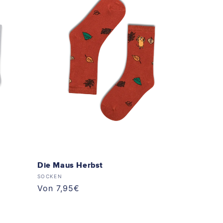
Die Maus Herbst
Anbieter:
SOCKEN
Normaler
Von 7,95€
Preis