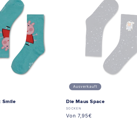
Ausverkauft
 Smile
Die Maus Space
Anbieter:
SOCKEN
Normaler
Von 7,95€
Preis