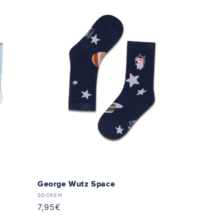
George Wutz Space
Anbieter:
SOCKEN
Normaler
7,95€
Preis