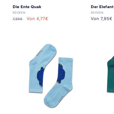
Die Ente Quak
Der Elefan
Anbieter:
Anbieter:
SOCKEN
SOCKEN
Normaler
Verkaufspreis
Von 4,77€
Normaler
Von 7,95€
7,95€
Preis
Preis