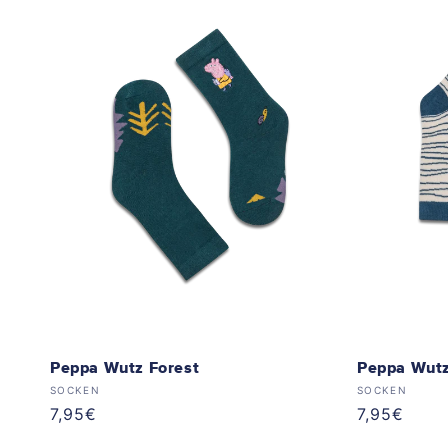
Peppa Wutz Forest
Peppa Wutz
Anbieter:
Anbieter:
SOCKEN
SOCKEN
Normaler
7,95€
Normaler
7,95€
Preis
Preis