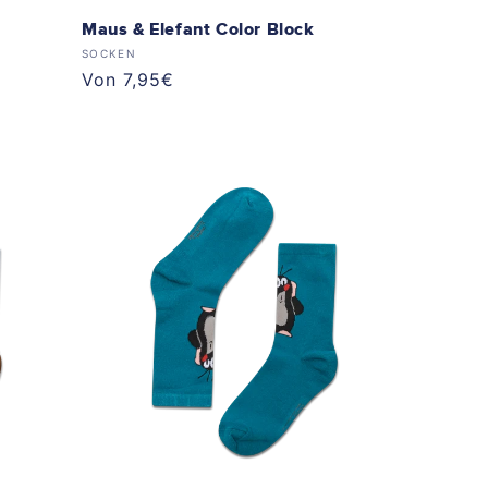
Maus & Elefant Color Block
Anbieter:
SOCKEN
Normaler
Von 7,95€
Preis