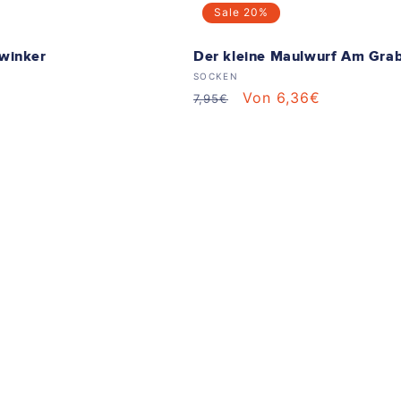
Sale
20%
winker
Der kleine Maulwurf Am Gra
Anbieter:
SOCKEN
Normaler
Verkaufspreis
Von 6,36€
7,95€
Preis