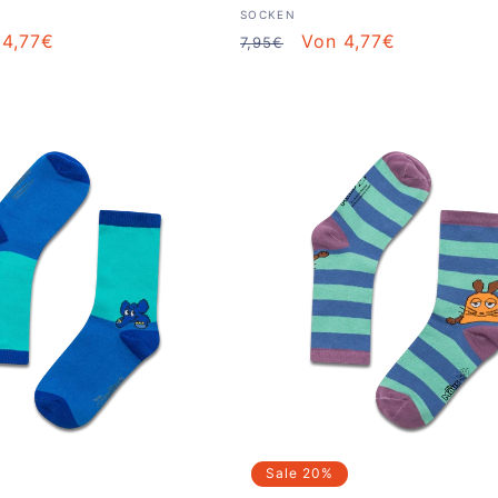
Anbieter:
SOCKEN
aufspreis
 4,77€
Normaler
Verkaufspreis
Von 4,77€
7,95€
Preis
Sale
20%