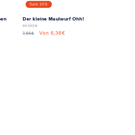
Sale
20%
ben
Der kleine Maulwurf Ohh!
Anbieter:
SOCKEN
Normaler
Verkaufspreis
Von 6,36€
7,95€
Preis