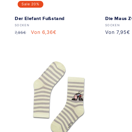
Sale
20%
Der Elefant Fußstand
Die Maus Z
Anbieter:
Anbieter:
SOCKEN
SOCKEN
Normaler
Verkaufspreis
Von 6,36€
Normaler
Von 7,95€
7,95€
Preis
Preis