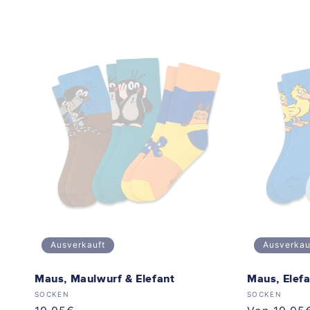
Ausverkauft
Ausverkau
Maus, Maulwurf & Elefant
Maus, Elef
Anbieter:
Anbieter:
SOCKEN
SOCKEN