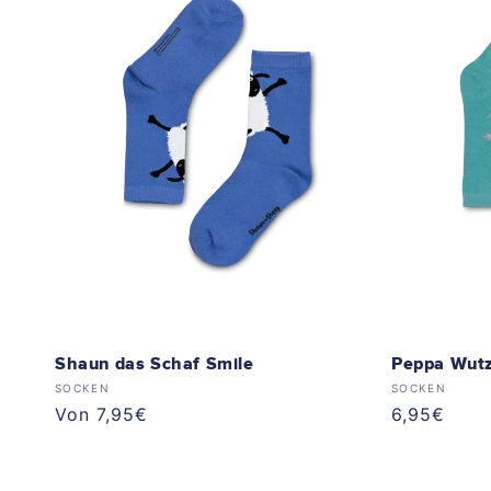
o
r
i
e
:
Shaun das Schaf Smile
Peppa Wutz
Anbieter:
Anbieter:
SOCKEN
SOCKEN
Normaler
Von 7,95€
Normaler
6,95€
Preis
Preis