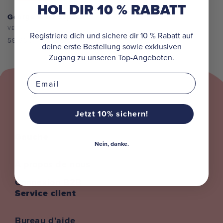
HOL DIR 10 % RABATT
George Wutz Espace
Distributeur :
VESTE
Registriere dich und sichere dir 10 % Rabatt auf
Prix
Prix
23,98€
59,95€
deine erste Bestellung sowie exklusiven
habituel
soldé
Zugang zu unseren Top-Angeboten.
Email
Jetzt 10% sichern!
Gauche
Nein, danke.
À propos de nous
Connexion B2B
Service client
Bureau d'aide