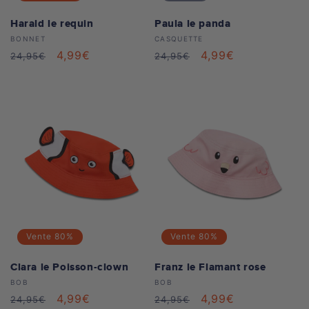
Harald le requin
Paula le panda
Distributeur :
Distributeur :
BONNET
CASQUETTE
Prix
Prix
4,99€
Prix
Prix
4,99€
24,95€
24,95€
habituel
soldé
habituel
soldé
Vente
80%
Vente
80%
Clara le Poisson-clown
Franz le Flamant rose
Distributeur :
Distributeur :
BOB
BOB
Prix
Prix
4,99€
Prix
Prix
4,99€
24,95€
24,95€