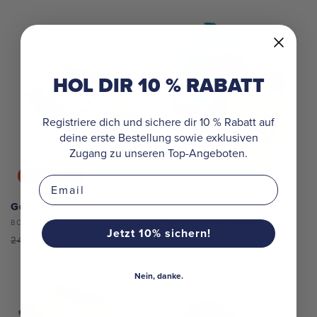
habituel
soldé
habituel
soldé
HOL DIR 10 % RABATT
Registriere dich und sichere dir 10 % Rabatt auf
deine erste Bestellung sowie exklusiven
Zugang zu unseren Top-Angeboten.
Vente
80%
Email
George la Tortue
Pack double Souris et
Munch le monstre
Distributeur :
BOB
Jetzt 10% sichern!
Distributeur :
PAQUET
Prix
Prix
4,99€
24,95€
Prix
49,90€
habituel
soldé
habituel
Nein, danke.