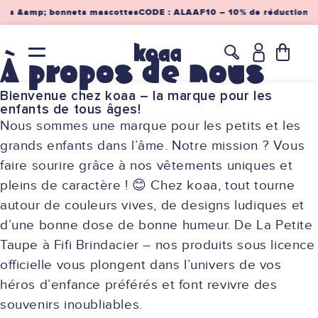
et
ttes &amp; bonnets mascottes
CODE : ALAAF10 – 10% de réduction sur
passer
au
contenu
À propos de nous
←
←
←
←
←
Translatio
missing:
Bienvenue chez koaa – la marque pour les
fr.layout.h
Casquettes
Bonnets
Chaussettes
Vêtements
Collections
enfants de tous âges!
Nous sommes une marque pour les petits et les
grands enfants dans l’âme. Notre mission ? Vous
Snapbacks
Bonnets de mascotte
Lots de chaussettes
T-shirt
La souris
faire sourire grâce à nos vêtements uniques et
pleins de caractère ! 😊 Chez koaa, tout tourne
Casquettes de baseball
Bonnets
Longsleeve
La petite taupe
Toutes les Chaussettes
autour de couleurs vives, de designs ludiques et
Casquettes de mascotte
Bonnets à pompon
Pull
Notre marchand de sable
d’une bonne dose de bonne humeur. De La Petite
Taupe à Fifi Brindacier – nos produits sous licence
Bobs de mascotte
Bonnets réversibles
Vestes
Astérix
officielle vous plongent dans l’univers de vos
héros d’enfance préférés et font revivre des
Bobs
Sweats à capuche
Shaun le mouton
souvenirs inoubliables.
Toutes les Bonnets