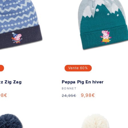
%
Vente
60%
z Zig Zag
Peppa Pig En hiver
 :
Distributeur :
BONNET
ix
98€
Prix
Prix
9,98€
24,95€
ldé
habituel
soldé