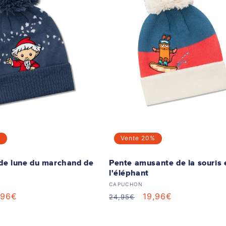
%
Vente
20%
 de lune du marchand de
Pente amusante de la souris 
l'éléphant
 :
Distributeur :
CAPUCHON
ix
,96€
Prix
Prix
19,96€
24,95€
ldé
habituel
soldé