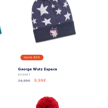
Vente
60%
George Wutz Espace
Distributeur :
BONNET
Prix
Prix
9,98€
24,95€
habituel
soldé