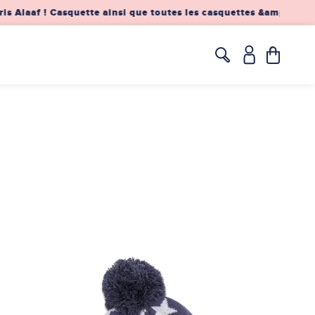
s Alaaf ! Casquette ainsi que toutes les casquettes &amp; bonn
Translation
missing:
fr.layout.he