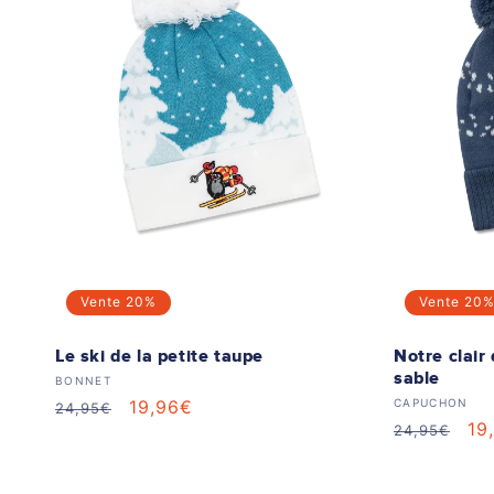
Vente
20%
Vente
20
Le ski de la petite taupe
Notre clair
sable
Distributeur :
BONNET
Distributeur
Prix
Prix
19,96€
CAPUCHON
24,95€
Prix
Pr
19
24,95€
habituel
soldé
habituel
so