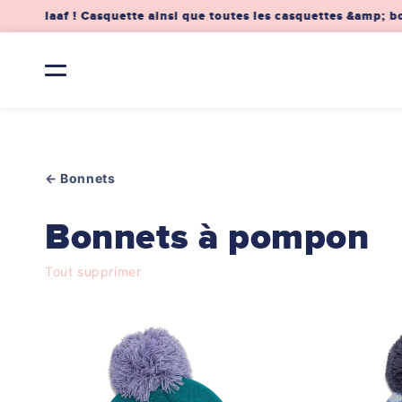
et
uris Alaaf ! Casquette ainsi que toutes les casquettes &amp; b
passer
au
contenu
← Bonnets
C
Bonnets à pompon
o
Tout supprimer
l
l