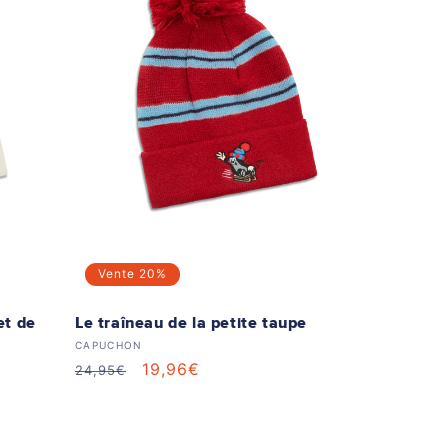
Vente
20%
et de
Le traîneau de la petite taupe
Distributeur :
CAPUCHON
Prix
Prix
19,96€
24,95€
habituel
soldé