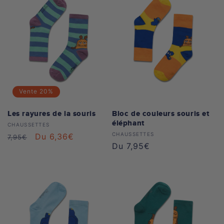
Vente
20%
Les rayures de la souris
Bloc de couleurs souris et
éléphant
Distributeur :
CHAUSSETTES
Distributeur :
CHAUSSETTES
Prix
Prix
Du 6,36€
7,95€
Prix
Du 7,95€
habituel
soldé
habituel