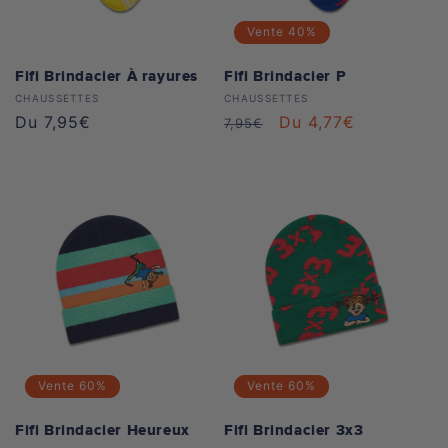
Maya l'abeille
o
Toutes les Casquettes
Toutes les Vêtements
Vente
40%
n
Bobo Siebenschläfer
Fifi Brindacier À rayures
Fifi Brindacier P
:
Distributeur :
Distributeur :
CHAUSSETTES
CHAUSSETTES
Peppa Pig
Prix
Du 7,95€
Prix
Prix
Du 4,77€
7,95€
habituel
habituel
soldé
Fifi Brindacier
Benjamin l'éléphant
Mainzelmännchen
Koaanies
Toutes les Collections
Vente
60%
Vente
60%
Fifi Brindacier Heureux
Fifi Brindacier 3x3