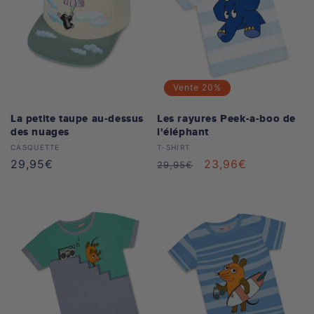
Vente
20%
La petite taupe au-dessus
Les rayures Peek-a-boo de
des nuages
l'éléphant
Distributeur :
Distributeur :
CASQUETTE
T-SHIRT
Prix
29,95€
Prix
Prix
23,96€
29,95€
habituel
habituel
soldé