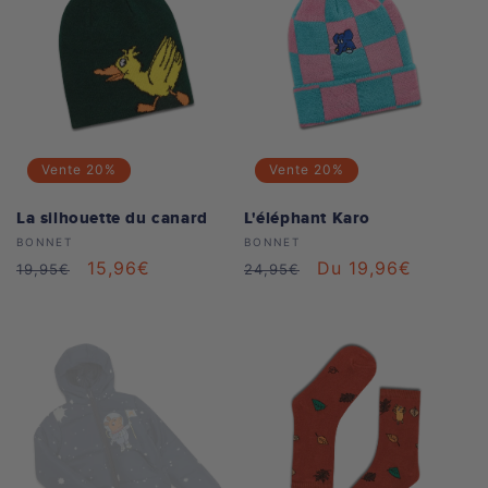
Vente
20%
Vente
20%
La silhouette du canard
L'éléphant Karo
Distributeur :
Distributeur :
BONNET
BONNET
Prix
Prix
15,96€
Prix
Prix
Du 19,96€
19,95€
24,95€
habituel
soldé
habituel
soldé