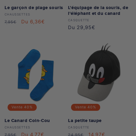
Le garçon de plage souris
L'équipage de la souris, de
l'éléphant et du canard
Distributeur :
CHAUSSETTES
Distributeur :
CASQUETTE
Prix
Prix
Du 6,36€
7,95€
Prix
Du 29,95€
habituel
soldé
habituel
Vente
40%
Vente
40%
Le Canard Coin-Cou
La petite taupe
Distributeur :
Distributeur :
CHAUSSETTES
CASQUETTE
Prix
Prix
Du 4,77€
Prix
Prix
14,97€
7,95€
24,95€