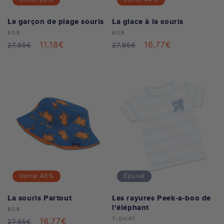
Le garçon de plage souris
La glace à la souris
Distributeur :
Distributeur :
BOB
BOB
Prix
Prix
11,18€
Prix
Prix
16,77€
27,95€
27,95€
habituel
soldé
habituel
soldé
Vente
40%
Épuisé
La souris Partout
Les rayures Peek-a-boo de
l'éléphant
Distributeur :
BOB
Distributeur :
T-SHIRT
Prix
Prix
16,77€
27,95€