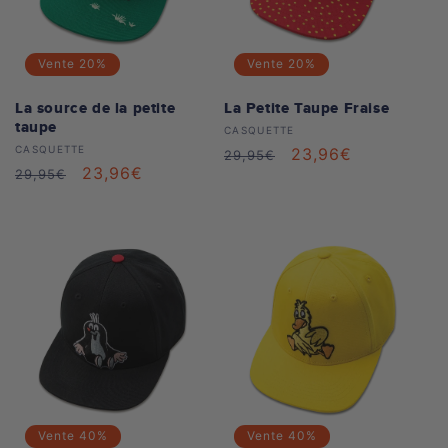
Vente
20%
Vente
20%
La source de la petite
La Petite Taupe Fraise
taupe
Distributeur :
CASQUETTE
Distributeur :
CASQUETTE
Prix
Prix
23,96€
29,95€
Prix
Prix
23,96€
29,95€
habituel
soldé
habituel
soldé
Vente
40%
Vente
40%