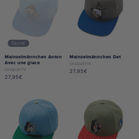
Épuisé
Mainzelmännchen Anton
Mainzelmännchen Det
Avec une glace
Distributeur :
CASQUETTE
Distributeur :
CASQUETTE
Prix
27,95€
Prix
27,95€
habituel
habituel