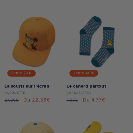
habituel
soldé
habituel
soldé
Vente
20%
Vente
40%
La souris sur l'écran
Le canard partout
Distributeur :
Distributeur :
CASQUETTE
CHAUSSETTES
Prix
Prix
Du 22,36€
Prix
Prix
Du 4,77€
27,95€
7,95€
habituel
soldé
habituel
soldé