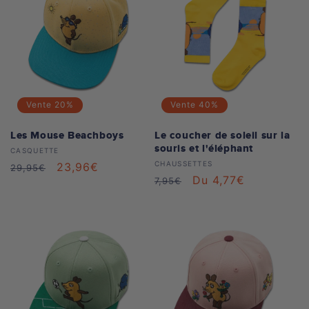
Vente
20%
Vente
40%
Les Mouse Beachboys
Le coucher de soleil sur la
souris et l'éléphant
Distributeur :
CASQUETTE
Distributeur :
CHAUSSETTES
Prix
Prix
23,96€
29,95€
Prix
Prix
Du 4,77€
7,95€
habituel
soldé
habituel
soldé