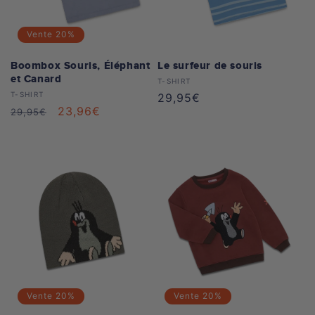
Vente
20%
Boombox Souris, Éléphant
Le surfeur de souris
et Canard
Distributeur :
T-SHIRT
Distributeur :
T-SHIRT
Prix
29,95€
Prix
Prix
23,96€
29,95€
habituel
habituel
soldé
Vente
20%
Vente
20%