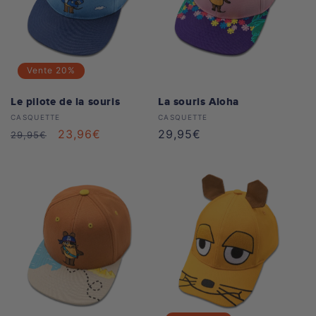
Vente
20%
Le pilote de la souris
La souris Aloha
Distributeur :
Distributeur :
CASQUETTE
CASQUETTE
Prix
Prix
23,96€
Prix
29,95€
29,95€
habituel
soldé
habituel