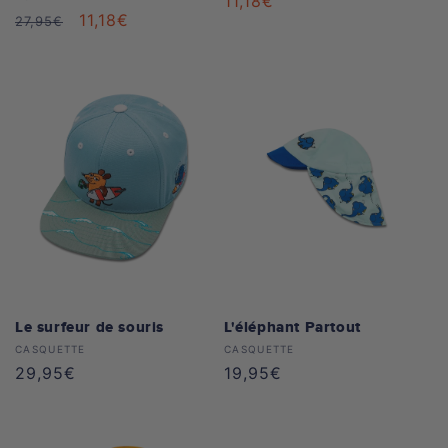
Prix
11,18€
Prix
Prix
11,18€
27,95€
soldé
habituel
soldé
Le surfeur de souris
L'éléphant Partout
Distributeur :
Distributeur :
CASQUETTE
CASQUETTE
Prix
29,95€
Prix
19,95€
habituel
habituel