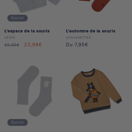
Épuisé
L'espace de la souris
L'automne de la souris
Distributeur :
Distributeur :
VESTE
CHAUSSETTES
Prix
Prix
23,98€
Prix
Du 7,95€
59,95€
habituel
soldé
habituel
Épuisé