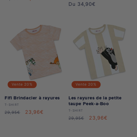
Prix
Du 34,90€
habituel
soldé
habituel
Vente
20%
Vente
20%
Fifi Brindacier à rayures
Les rayures de la petite
taupe Peek-a-Boo
Distributeur :
T-SHIRT
Distributeur :
T-SHIRT
Prix
Prix
23,96€
29,95€
Prix
Prix
23,96€
29,95€
habituel
soldé
habituel
soldé