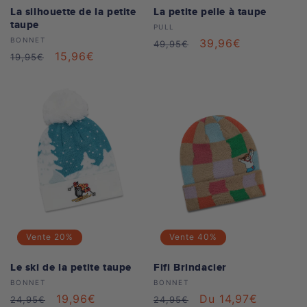
La silhouette de la petite
La petite pelle à taupe
taupe
Distributeur :
PULL
Distributeur :
BONNET
Prix
Prix
39,96€
49,95€
Prix
Prix
15,96€
19,95€
habituel
soldé
habituel
soldé
Vente
20%
Vente
40%
Le ski de la petite taupe
Fifi Brindacier
Distributeur :
Distributeur :
BONNET
BONNET
Prix
Prix
19,96€
Prix
Prix
Du 14,97€
24,95€
24,95€