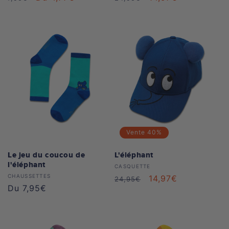
habituel
soldé
habituel
soldé
Vente
40%
Le jeu du coucou de
L'éléphant
l'éléphant
Distributeur :
CASQUETTE
Distributeur :
CHAUSSETTES
Prix
Prix
14,97€
24,95€
Prix
Du 7,95€
habituel
soldé
habituel