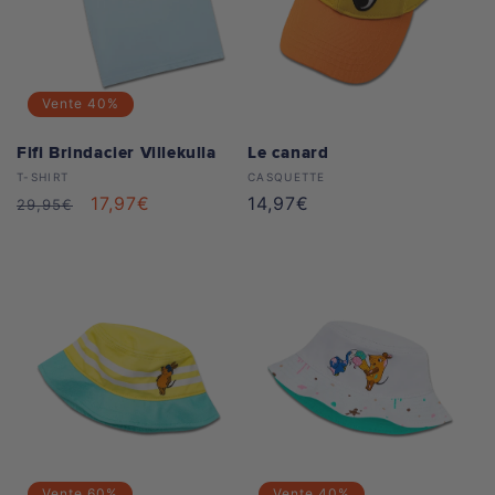
Vente
40%
Fifi Brindacier Villekulla
Le canard
Distributeur :
Distributeur :
T-SHIRT
CASQUETTE
Prix
Prix
17,97€
Prix
14,97€
29,95€
habituel
soldé
habituel
Vente
60%
Vente
40%