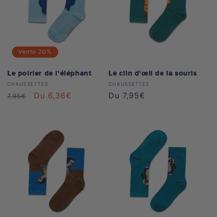
Vente
20%
Le poirier de l'éléphant
Le clin d'œil de la souris
Distributeur :
Distributeur :
CHAUSSETTES
CHAUSSETTES
Prix
Prix
Du 6,36€
Prix
Du 7,95€
7,95€
habituel
soldé
habituel