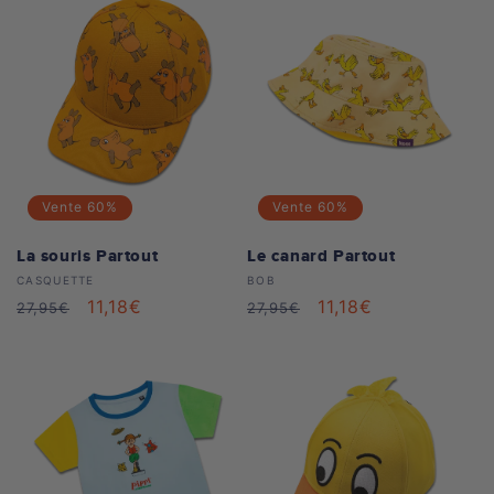
Vente
60%
Vente
60%
La souris Partout
Le canard Partout
Distributeur :
Distributeur :
CASQUETTE
BOB
Prix
Prix
11,18€
Prix
Prix
11,18€
27,95€
27,95€
habituel
soldé
habituel
soldé