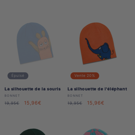
habituel
soldé
habituel
soldé
Épuisé
Vente
20%
La silhouette de la souris
La silhouette de l'éléphant
Distributeur :
Distributeur :
BONNET
BONNET
Prix
Prix
15,96€
Prix
Prix
15,96€
19,95€
19,95€
habituel
soldé
habituel
soldé