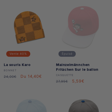
Vente
40%
Épuisé
La souris Karo
Mainzelmännchen
Fritzchen Sur le ballon
Distributeur :
BONNET
Distributeur :
CASQUETTE
Prix
Prix
Du 14,40€
24,00€
Prix
Prix
5,59€
27,95€
habituel
soldé
habituel
soldé