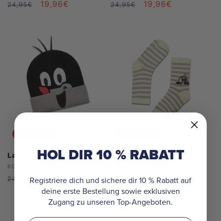
Prix
Prix
19,96€
Prix
Prix
19,96€
24,95€
24,95€
habituel
soldé
habituel
soldé
Vente
20%
Vente
20%
HOL DIR 10 % RABATT
La petite taupe
Les rayures de la petite
taupe
Distributeur :
BONNET
Distributeur :
CHAUSSETTES
Prix
Prix
19,96€
24,95€
Registriere dich und sichere dir 10 % Rabatt auf
Prix
Prix
Du 6,36€
7,95€
habituel
soldé
deine erste Bestellung sowie exklusiven
habituel
soldé
Zugang zu unseren Top-Angeboten.