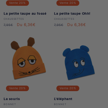
Vente
20%
Vente
20%
La petite taupe au fossé
La petite taupe Ohh!
Distributeur :
Distributeur :
CHAUSSETTES
CHAUSSETTES
Prix
Prix
Du 6,36€
Prix
Prix
Du 6,36€
7,95€
7,95€
habituel
soldé
habituel
soldé
Vente
20%
Vente
20%
La souris
L'éléphant
Distributeur :
Distributeur :
BONNET
BONNET