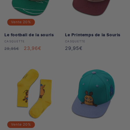
Vente
20%
Le football de la souris
Le Printemps de la Souris
Distributeur :
Distributeur :
CASQUETTE
CASQUETTE
Prix
Prix
23,96€
Prix
29,95€
29,95€
habituel
soldé
habituel
Vente
20%