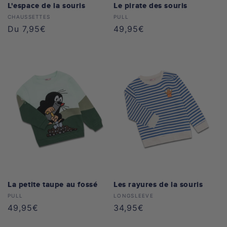
L'espace de la souris
Le pirate des souris
Distributeur :
Distributeur :
CHAUSSETTES
PULL
Prix
Du 7,95€
Prix
49,95€
habituel
habituel
La petite taupe au fossé
Les rayures de la souris
Distributeur :
Distributeur :
PULL
LONGSLEEVE
Prix
49,95€
Prix
34,95€
habituel
habituel