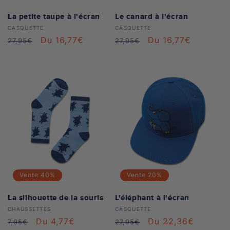
La petite taupe à l'écran
Le canard à l'écran
Distributeur :
Distributeur :
CASQUETTE
CASQUETTE
Prix
Prix
Du 16,77€
Prix
Prix
Du 16,77€
27,95€
27,95€
habituel
soldé
habituel
soldé
Vente
40%
Vente
20%
La silhouette de la souris
L'éléphant à l'écran
Distributeur :
Distributeur :
CHAUSSETTES
CASQUETTE
Prix
Prix
Du 4,77€
Prix
Prix
Du 22,36€
7,95€
27,95€