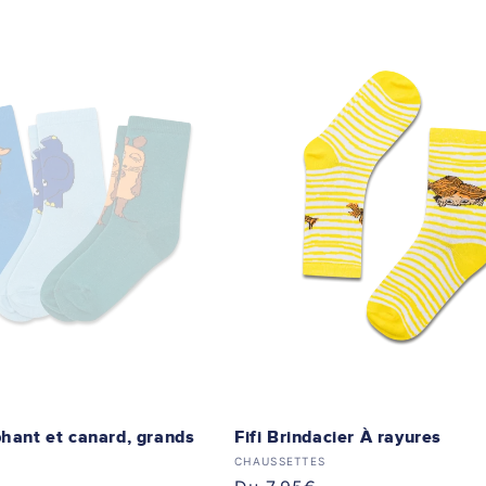
phant et canard, grands
Fifi Brindacier À rayures
Distributeur :
CHAUSSETTES