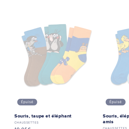
Épuisé
Épuisé
Souris, taupe et éléphant
Souris, élé
amis
Distributeur :
CHAUSSETTES
CHAUSSETTES