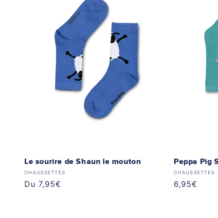
c
t
i
o
n
:
Le sourire de Shaun le mouton
Peppa Pig S
Distributeur :
Distributeur
CHAUSSETTES
CHAUSSETTES
Prix
Du 7,95€
Prix
6,95€
habituel
habituel