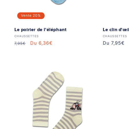
Vente
20%
Le poirier de l'éléphant
Le clin d'œi
Distributeur :
Distributeur
CHAUSSETTES
CHAUSSETTES
Prix
Prix
Du 6,36€
Prix
Du 7,95€
7,95€
habituel
soldé
habituel