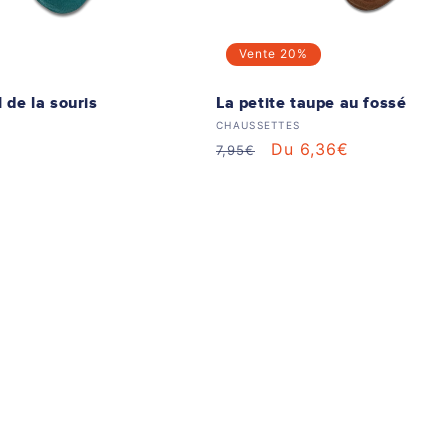
Vente
20%
l de la souris
La petite taupe au fossé
 :
Distributeur :
CHAUSSETTES
Prix
Prix
Du 6,36€
7,95€
habituel
soldé