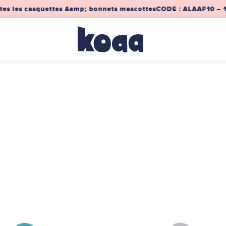
s les casquettes &amp; bonnets mascottes
CODE : ALAAF10 – 10% d