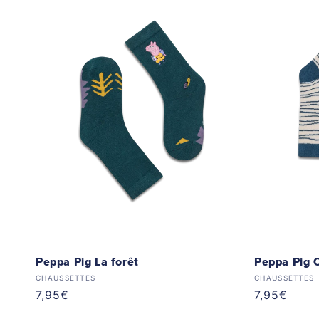
Peppa Pig La forêt
Peppa Pig C
Distributeur :
Distributeur
CHAUSSETTES
CHAUSSETTES
Prix
7,95€
Prix
7,95€
habituel
habituel