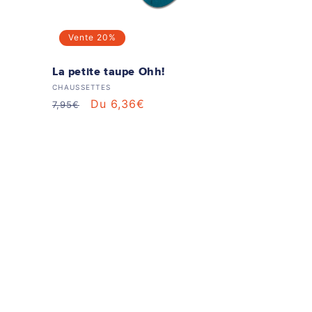
Vente
20%
La petite taupe Ohh!
Distributeur :
CHAUSSETTES
Prix
Prix
Du 6,36€
7,95€
habituel
soldé