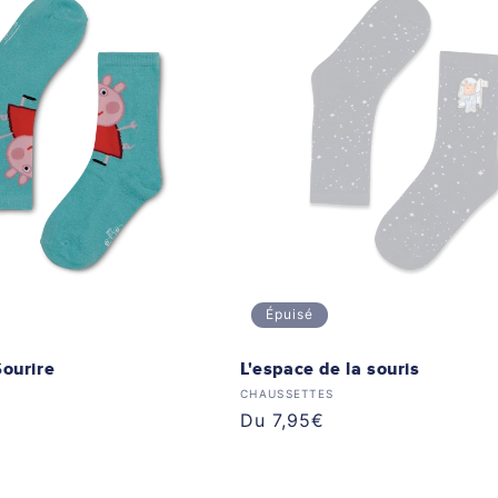
Épuisé
ourire
L'espace de la souris
 :
Distributeur :
CHAUSSETTES
Prix
Du 7,95€
habituel