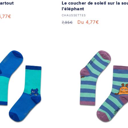
artout
Le coucher de soleil sur la so
l'éléphant
 :
Distributeur :
4,77€
CHAUSSETTES
Prix
Prix
Du 4,77€
7,95€
dé
habituel
soldé