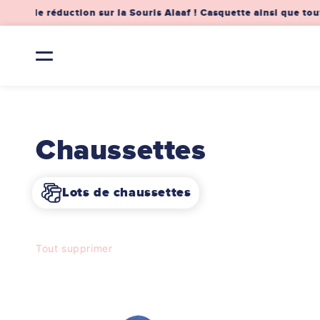
et
 de réduction sur la Souris Alaaf ! Casquette ainsi que toute
passer
au
contenu
C
Chaussettes
o
Lots de chaussettes
l
Tout supprimer
l
e