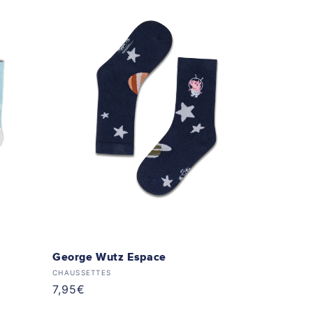
George Wutz Espace
Distributeur :
CHAUSSETTES
Prix
7,95€
habituel