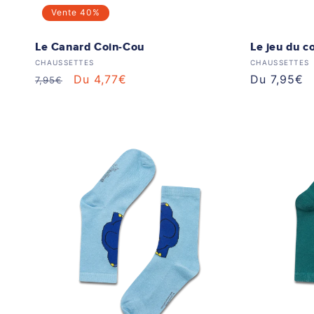
Vente
40%
Le Canard Coin-Cou
Le jeu du c
Distributeur :
Distributeur
CHAUSSETTES
CHAUSSETTES
Prix
Prix
Du 4,77€
Prix
Du 7,95€
7,95€
habituel
soldé
habituel