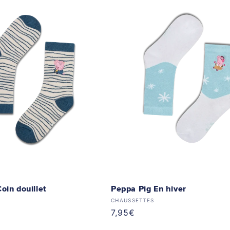
oin douillet
Peppa Pig En hiver
 :
Distributeur :
CHAUSSETTES
Prix
7,95€
habituel