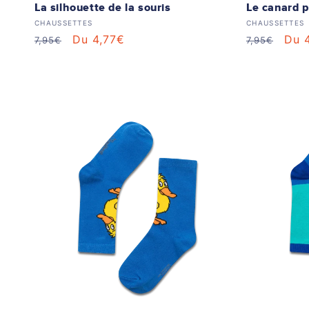
La silhouette de la souris
Le canard p
Distributeur :
Distributeur
CHAUSSETTES
CHAUSSETTES
Prix
Prix
Du 4,77€
Prix
Prix
Du 
7,95€
7,95€
habituel
soldé
habituel
sol