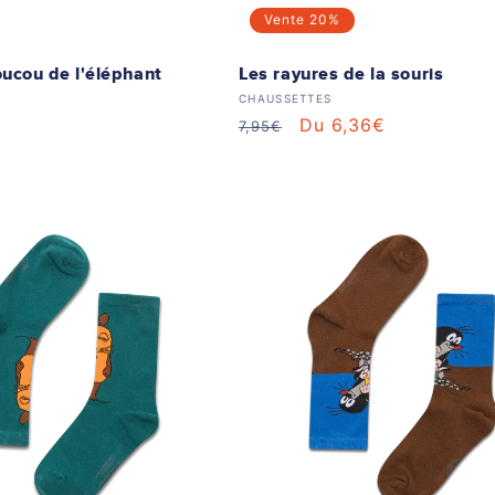
Vente
20%
oucou de l'éléphant
Les rayures de la souris
 :
Distributeur :
CHAUSSETTES
Prix
Prix
Du 6,36€
7,95€
habituel
soldé