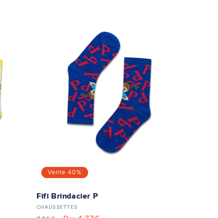
Vente
40%
Fifi Brindacier P
Distributeur :
CHAUSSETTES