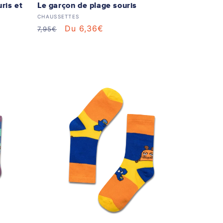
uris et
Le garçon de plage souris
Distributeur :
CHAUSSETTES
Prix
Prix
Du 6,36€
7,95€
habituel
soldé